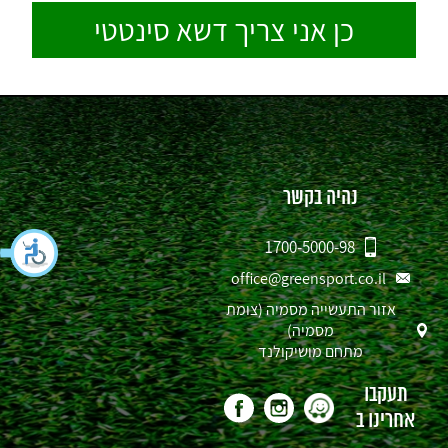
נהיה בקשר
1700-5000-98
office@greensport.co.il
אזור התעשייה מסמיה (צומת
מסמיה)
מתחם מושיקולנד
תעקבו
אחרינו ב