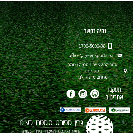
נהיה בקשר
1700-5000-98
office@greensport.co.il
אזור התעשייה מסמיה (צומת
מסמיה)
מתחם מושיקולנד
תעקבו
אחרינו ב