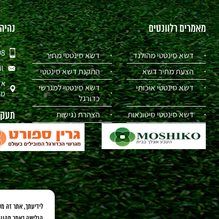
מאמרים רלוונטים
נהיה
98
דשא סינטטי מהולנד
דשא סינטטי מחיר
il
הצעת מחיר דשא
התקנת דשא סינטטי
אז
דשא סינטטי איכותי
דשא סינטטי למגרשי
מת
כדורגל
דשא סינטטי סיטונאות
הצהרת נגישות
תעקבו
הגלישה באתר מהווה הסכמה לשימוש בקבצי ies