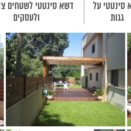
 סינטטי על
דשא סינטטי לשטחים ציב
גגות
ולעסקים