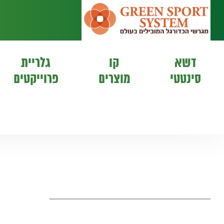
דשא
קו
גלריית
סינטטי
מוצרים
פרוייקטים