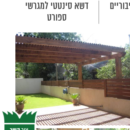
וריים
דשא סינטטי למגרשי
ספורט