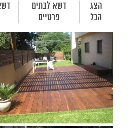
הצג
דשא לבתים
דשא
הכל
פרטיים