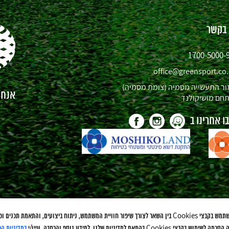
 בקשר
1700-5000-
office@greensport.co.
ור התעשייה מסמיה (צומת מסמיה)
אנחנו
חם מושיקולנד
 אחרינו ב
לידיעתך, אתר זה משתמש בקבצי Cookies בין השאר לצורך שיפור חוויית המשתמש, ניתוח ביצועים, והתאמת ת
Cook בהתאם למדיניות שלנו. למידע נוסף והרחבה, עיין/י
במדיניות הפ