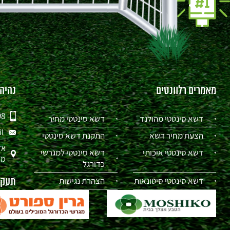
מאמרים רלוונטים
נהיה
98
דשא סינטטי מהולנד
דשא סינטטי מחיר
il
הצעת מחיר דשא
התקנת דשא סינטטי
אז
דשא סינטטי איכותי
דשא סינטטי למגרשי
מת
כדורגל
דשא סינטטי סיטונאות
הצהרת נגישות
תעקבו