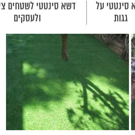
 סינטטי על
דשא סינטטי לשטחים ציב
גגות
ולעסקים