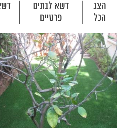
הצג
דשא לבתים
דשא
הכל
פרטיים