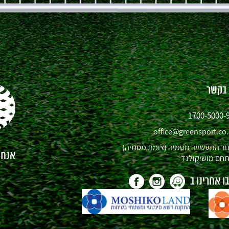
 בקשר
1700-5000-
office@greensport.co.
ור התעשייה מסמיה (צומת מסמיה)
אנחנו
חם מושיקולנד
 אחרינו ב