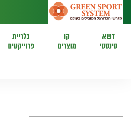
דשא
קו
גלריית
סינטטי
מוצרים
פרוייקטים