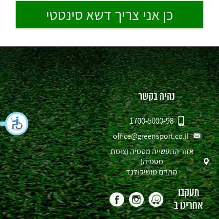
נהיה בקשר
1700-5000-98
office@greensport.co.il
אזור התעשייה מסמיה (צומת
מסמיה)
מתחם מושיקולנד
תעקבו
אחרינו ב