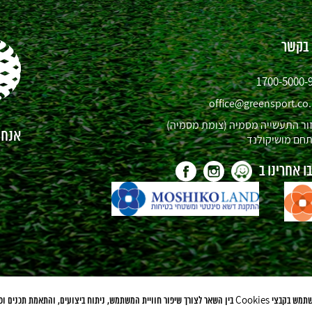
 בקשר
1700-5000-
office@greensport.co.
ור התעשייה מסמיה (צומת מסמיה)
אנחנו
חם מושיקולנד
 אחרינו ב
לידיעתך, אתר זה משתמש בקבצי Cookies בין השאר לצורך שיפור חוויית המשתמש, ניתוח ביצועים, והתאמת ת