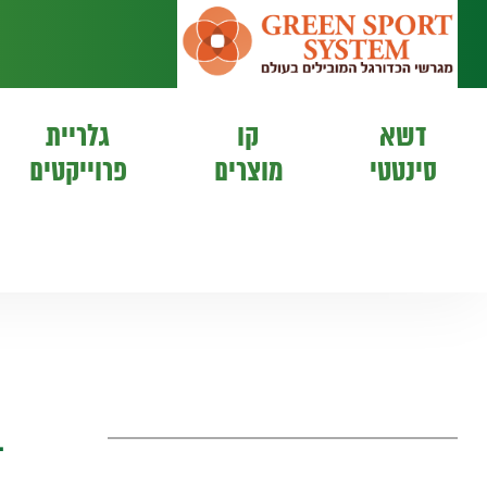
דשא
קו
גלריית
סינטטי
מוצרים
פרוייקטים
ב