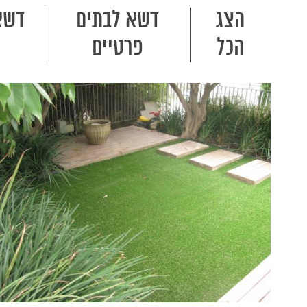
הצג
דשא לבתים
דשא
הכל
פרטיים