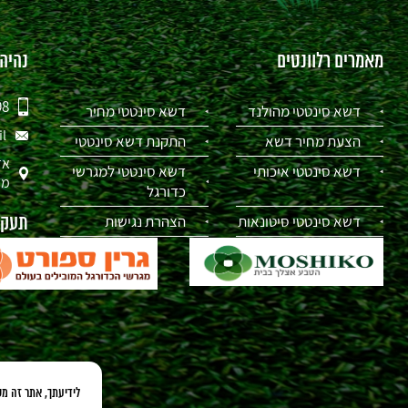
מאמרים רלוונטים
נהיה
98
דשא סינטטי מהולנד
דשא סינטטי מחיר
il
הצעת מחיר דשא
התקנת דשא סינטטי
אז
דשא סינטטי איכותי
דשא סינטטי למגרשי
מת
כדורגל
דשא סינטטי סיטונאות
הצהרת נגישות
תעקבו