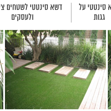
 סינטטי על
דשא סינטטי לשטחים ציב
גגות
ולעסקים