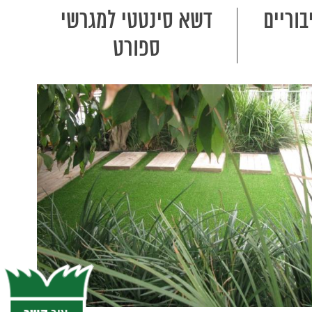
וריים
דשא סינטטי למגרשי
ספורט