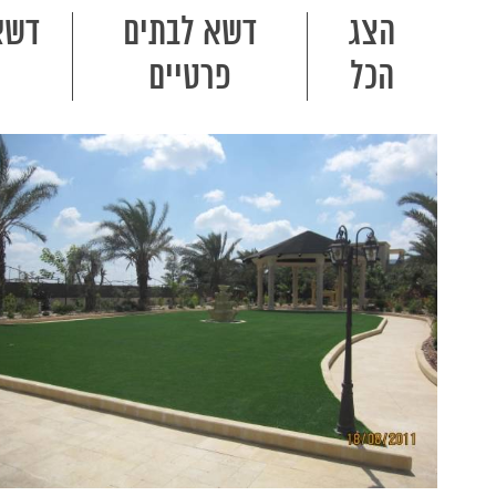
הצג
דשא לבתים
דשא
הכל
פרטיים