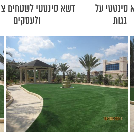
 סינטטי על
דשא סינטטי לשטחים ציב
גגות
ולעסקים