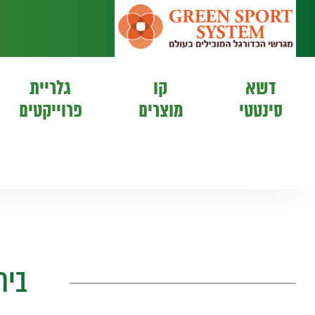
דשא
קו
גלריית
סינטטי
מוצרים
פרוייקטים
בית