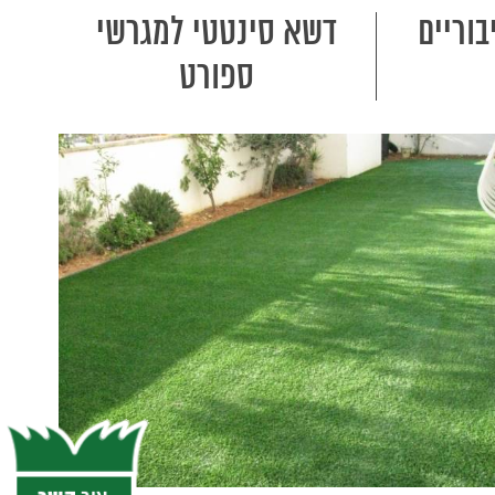
וריים
דשא סינטטי למגרשי
ספורט