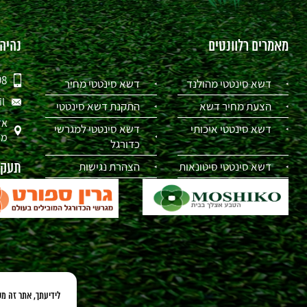
מאמרים רלוונטים
נהיה
98
דשא סינטטי מהולנד
דשא סינטטי מחיר
il
הצעת מחיר דשא
התקנת דשא סינטטי
אז
דשא סינטטי איכותי
דשא סינטטי למגרשי
מת
כדורגל
דשא סינטטי סיטונאות
הצהרת נגישות
תעקבו