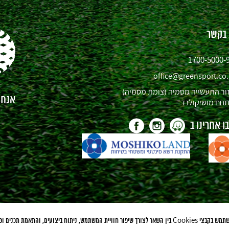
 בקשר
1700-5000-
office@greensport.co.
ור התעשייה מסמיה (צומת מסמיה)
אנחנו
חם מושיקולנד
 אחרינו ב
לידיעתך, אתר זה משתמש בקבצי Cookies בין השאר לצורך שיפור חוויית המשתמש, ניתוח ביצועים, והתאמת ת