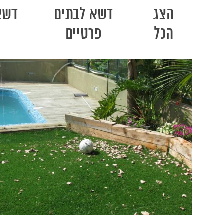
הצג
דשא לבתים
דשא
הכל
פרטיים