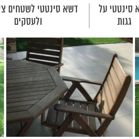
 סינטטי על
דשא סינטטי לשטחים ציב
גגות
ולעסקים