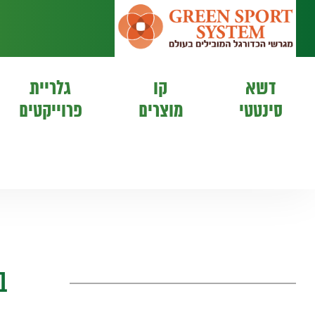
דשא
קו
גלריית
סינטטי
מוצרים
פרוייקטים
בי