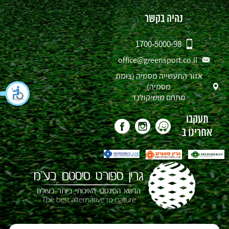
נהיה בקשר
1700-5000-98
office@greensport.co.il
אזור התעשייה מסמיה (צומת
מסמיה)
מתחם מושיקולנד
תעקבו
אחרינו ב