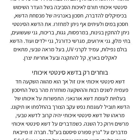
סינטטי איכותי תורם לאיכות הסביבה בשל העדר השימוש
בכימיקלים להדברה, חסכון באנרגיה של מכסחת הדשא,
חסכון במים ולעיתים אף ניתן למחזרו. את הדשא הסינטטי
ניתן להתקין בגינות, במרפסות, גגות, בריכות, גני שעשועים,
בתי מלון, גני אירועים, מגרשי כדורגל, גני ילדים ועוד. הדשא
בולם נפילות, עמיד לקרני UV, בעל מראה טבעי, מתאים
לאקלים בארץ, קל להתקנה ובעל אחריות יצרן.
בוחרים רק בדשא סינטטי איכותי
דשא סינטטי איכותי אינו זול אך הוא מהווה השקעה חד
פעמית לשנים רבות וההשקעה מוחזרת מהר בשל החיסכון
בעלויות לעומת דשא אורגאני. התפשרות על איכותו של
הדשא תוביל לעוגמת נפש עקב הצורך בהחלפתו או תיקונו.
מראהו של דשא סינטטי איכותי יהיה קרוב לדשא טבעי,
מרשים וירוק כל השנה. כשמדברים על דשא סינטטי איכותי
מדברים על "גרין ספורט סיסטם בע"מ". חברה זו מייבאת