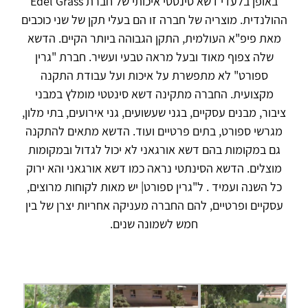
באופן בלעדי דשא סינטטי איכותי של חברת Edel Grass
ההולנדית. מוצריה של חברה זו הם בעלי תקן של שני כוכבים
מאת פיפ"א העולמית, התקן הגבוהה ביותר הקיים. הדשא
שלה צפוף מאוד ובעל מראה טבעי ועשיר. חברת "גרין
ספורט" לא מתפשרת על איכות ועל עבודת התקנה
מקצועית. החברה מתקינה דשא סינטטי מומלץ במבני
ציבור, מבנים עסקיים, בגני שעשועים, גני אירועים, בתי מלון,
מגרשי ספורט, בתים פרטיים ועוד. הדשא מתאים להתקנה
גם במקומות בהם דשא אורגאני לא יכול לגדול ובמקומות
מוצלים. הדשא הסינתטי נראה כמו דשא אורגאני והא ירוק
כל השנה ועמיד . ל"גרין ספורט| יש מאות לקוחות מרוצים,
עסקיים ופרטיים, להם החברה מעניקה אחריות יצרן של בין
חמש לשמונה שנים.