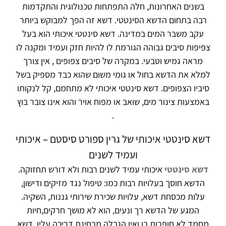
בשנים האחרונות, חלה התפתחות טכנולוגית והתקדמות
רבה בתחום הדשא הסינטטי. דשא זה הפך למבוקש ביותר
עקב משבר המים במדינה. דשא סינטטי איכותי הוא בעל
צפיפות סיבים גבוהה הגורמת לו להיות חזק ועמיד ומקנה לו
מראה גמיש וטבעי. במקרה של סיבים צפופים , אין צורך
למלא את הדשא בחול או גומי משום שהוא כבד מספיק בשל
סיביו הצפופים. דשא סינטטי איכותי לא מתחמם, קל לנקותו
באמצעות צינור מים, שואב או מפוח אויר והוא אינו צובר בוץ
.
דשא סינטטי איכותי של גרין ספורט סיסטם – איכותי
ועמיד לשנים
דשא סינטטי
איכותי עמיד לשנים רבות ולא דורש תחזוקה.
הדשא חוסך בעלויות רבות כמו: טיפול נגד מזיקים ודישון,
עלות מכסחת דשא, עלויות שכירת שירותי גננות, השקיה.
המגע של הדשא רך ונעים, הוא לא מושך חרקים,חיות
מחמד לא חופרות בו ואין הגבלה מבחינת דריכה עליו. דשא