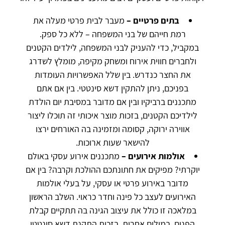
בתים פרטיים –
מעבר לבית פרטי מעלה את
רמת חייהם של בני המשפחה – ללא כל ספק.
במקביל, כדי להעניק לבני המשפחה, לילדים הקטנים
ולחברים חווית אירוח ומשחק מקיפה, מומלץ לשדרג
את החצר כנדרש. בין שלל האפשרויות העומדות
בפניכם, ניתן להתקין דשא סינטטי. בין אם אתם
מתכננים ברביקיו ובין אם מדובר במסיבת יום הולדת
לילדיכם הקטנים, בזכות מוצר איכותי זה תוכלו ליצור
אווירה ירוקה, קסומה ומזמינה בה האורחים ירצו
להישאר שעות ארוכות.
אולמות אירועים –
מתכננים אירוע עסקי באולם
יוקרתי? מפיקים את חתונתכם ההולכת וקרבה? בין אם
מדובר באירוע פרטי או עסקי, על בעלי אולמות
האירועים לעצב כל פינה וחדר כראוי. השלב הראשון
במלאכה זו כולל את עיצוב הגינה בה תתקיים קבלת
הפנים. במילים אחרות, בזכות התקנת דשא סינטטי