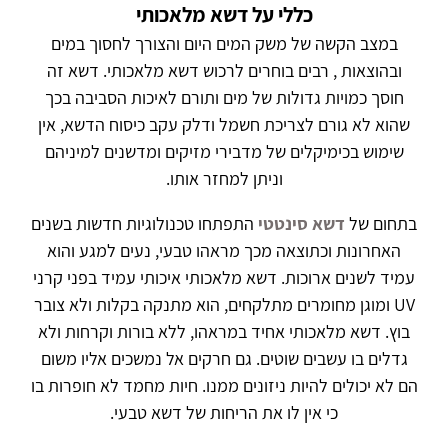
כללי על דשא מלאכותי
במצב הקשה של משק המים היום והצורך לחסוך במים
ובהוצאות , רבים בוחרים לרכוש דשא מלאכותי. דשא זה
חוסך כמויות גדולות של מים ותורם לאיכות הסביבה בכך
שהוא לא גורם לצריכת חשמל ודלק עקב כיסוח הדשא, אין
שימוש בכימיקלים של מדבירי מזיקים ומדשנים למיניהם
וניתן למחזר אותו.
בתחום של
דשא סינטטי
התפתחו טכנולוגיות חדשות בשנים
האחרונות וכתוצאה מכך מראהו טבעי, נעים למגע והוא
עמיד לשנים ארוכות. דשא מלאכותי איכותי עמיד בפני קרני
UV ומוגן מחומרים מתלקחים, הוא מתנקה בקלות ולא צובר
בוץ. דשא מלאכותי אחיד במראהו, ללא בורות וקרחות ולא
גדלים בו עשבים שוטים. גם חרקים אל נמשכים אליו משום
הם לא יכולים להיות ניזונים ממנו. חיות מחמד לא חופרות בו
כי אין לו את הריחות של דשא טבעי.